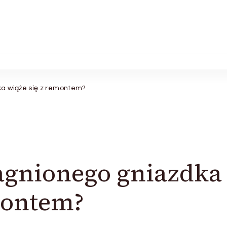
a wiąże się z remontem?
agnionego gniazdka
montem?