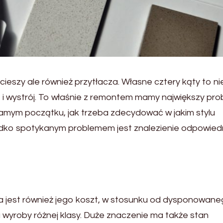
eszy ale również przytłacza. Własne cztery kąty to nie
 i wystrój. To właśnie z remontem mamy największy pro
samym początku, jak trzeba zdecydować w jakim stylu
adko spotykanym problemem jest znalezienie odpowiedn
 jest również jego koszt, w stosunku od dysponowan
 wyroby różnej klasy. Duże znaczenie ma także stan