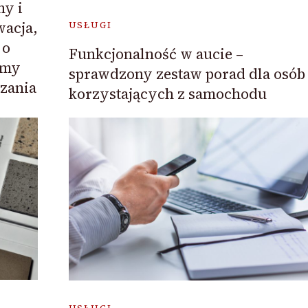
ny i
wacja,
USŁUGI
 o
Funkcjonalność w aucie –
jmy
sprawdzony zestaw porad dla osób
zania
korzystających z samochodu