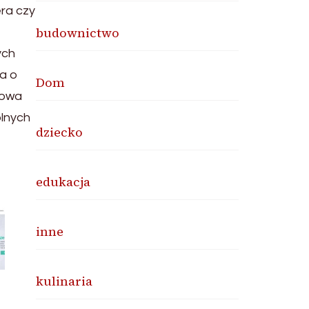
ra czy
budownictwo
ych
na o
Dom
towa
ólnych
dziecko
edukacja
inne
kulinaria