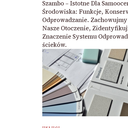
Szambo – Istotne Dla Samooce
Środowiska: Funkcje, Konser
Odprowadzanie. Zachowujmy
Nasze Otoczenie, Zidentyfiku
Znaczenie Systemu Odprowad
ścieków.
USŁUGI