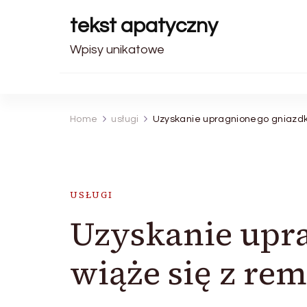
tekst apatyczny
Wpisy unikatowe
Home
usługi
Uzyskanie upragnionego gniazdk
USŁUGI
Uzyskanie upr
wiąże się z re