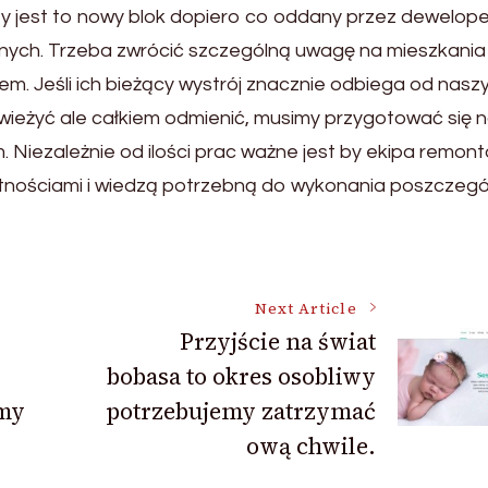
zy jest to nowy blok dopiero co oddany przez dewelope
nnych. Trzeba zwrócić szczególną uwagę na mieszkania
em. Jeśli ich bieżący wystrój znacznie odbiega od nasz
wieżyć ale całkiem odmienić, musimy przygotować się 
 Niezależnie od ilości prac ważne jest by ekipa remon
ętnościami i wiedzą potrzebną do wykonania poszczeg
Next Article
Przyjście na świat
bobasa to okres osobliwy
my
potrzebujemy zatrzymać
ową chwile.