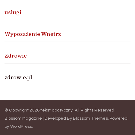
usługi
Wyposażenie Wnętrz
Zdrowie
zdrowie.pl
© Copyright 2026
tekst apatyczny
. All Rights Reserved.
Blossom Magazine | Developed By
Blossom Themes
.
Powered
by
WordPress
.