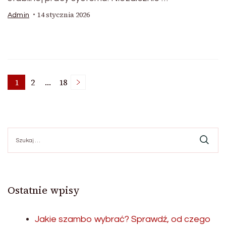
14 stycznia 2026
Admin
Nawigacja
1
2
…
18
Page
Page
Page
po
Szukaj:
wpisach
Ostatnie wpisy
Jakie szambo wybrać? Sprawdź, od czego