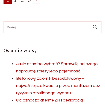
Nawigacja
1
2
…
59
Page
Page
Page
po
Szukaj:
wpisach
Ostatnie wpisy
Jakie szambo wybrać? Sprawdź, od czego
naprawdę zależy jego pojemność.
Betonowy zbiornik bezodpływowy –
najważniejsze kwestie przed montażem bez
ryzyka nietrafionego wyboru
Co oznacza atest PZH i deklaracją