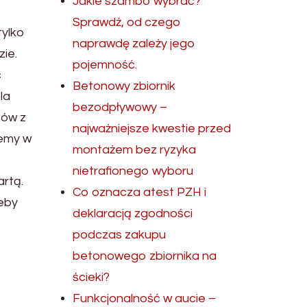
Jakie szambo wybrać?
Sprawdź, od czego
tylko
naprawdę zależy jego
zie.
pojemność.
ć
Betonowy zbiornik
la
bezodpływowy –
tów z
najważniejsze kwestie przed
żemy w
montażem bez ryzyka
nietrafionego wyboru
artą.
Co oznacza atest PZH i
żeby
deklaracją zgodności
podczas zakupu
betonowego zbiornika na
ścieki?
Funkcjonalność w aucie –