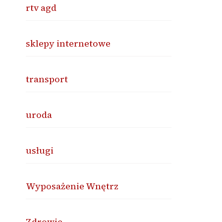
rtv agd
sklepy internetowe
transport
uroda
usługi
Wyposażenie Wnętrz
Zdrowie