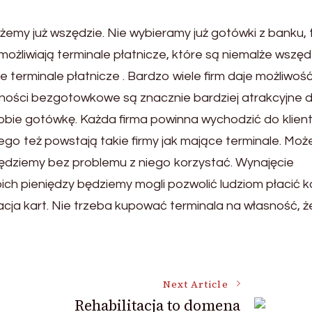
emy już wszędzie. Nie wybieramy już gotówki z banku, 
możliwiają terminale płatnicze, które są niemalże wszęd
ie terminale płatnicze . Bardzo wiele firm daje możliwoś
atności bezgotowkowe są znacznie bardziej atrakcyjne d
obie gotówkę. Każda firma powinna wychodzić do klien
ego też powstają takie firmy jak mające terminale. Mo
 będziemy bez problemu z niego korzystać. Wynajęcie
ich pieniędzy będziemy mogli pozwolić ludziom płacić k
acja kart. Nie trzeba kupować terminala na własność, 
Next Article
Rehabilitacja to domena