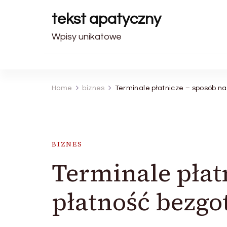
tekst apatyczny
Wpisy unikatowe
Home
biznes
Terminale płatnicze – sposób n
BIZNES
Terminale płat
płatność bezg