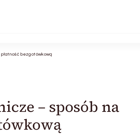
a płatność bezgotówkową
nicze – sposób na
otówkową