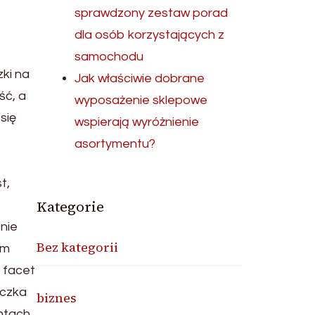
sprawdzony zestaw porad
dla osób korzystających z
samochodu
ki na
Jak właściwie dobrane
ść, a
wyposażenie sklepowe
się
wspierają wyróżnienie
asortymentu?
t,
Kategorie
nie
Bez kategorii
ym
 facet
yczka
biznes
entach