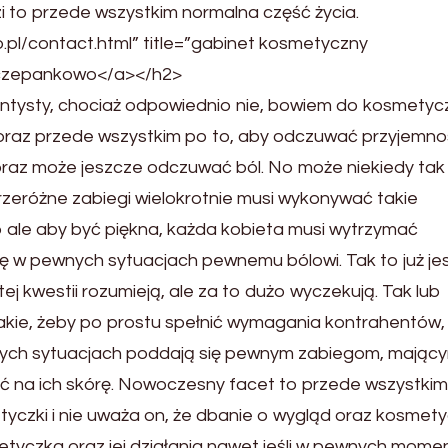
zi to przede wszystkim normalna część życia.
.pl/contact.html” title=”gabinet kosmetyczny
czepankowo</a></h2>
dentysty, chociaż odpowiednio nie, bowiem do kosmetycz
j oraz przede wszystkim po to, aby odczuwać przyjemno
oraz może jeszcze odczuwać ból. No może niekiedy tak 
zeróżne zabiegi wielokrotnie musi wykonywać takie
no ale aby być piękna, każda kobieta musi wytrzymać
ę w pewnych sytuacjach pewnemu bólowi. Tak to już jes
j kwestii rozumieją, ale za to dużo wyczekują. Tak lub
takie, żeby po prostu spełnić wymagania kontrahentów, 
wnych sytuacjach poddają się pewnym zabiegom, mając
 na ich skórę. Nowoczesny facet to przede wszystkim
tyczki i nie uważa on, że dbanie o wygląd oraz kosmet
metyczka oraz jej działania nawet jeśli w pewnych mom