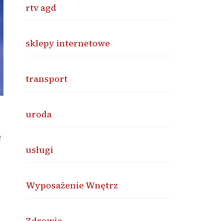
rtv agd
sklepy internetowe
transport
uroda
ę
usługi
Wyposażenie Wnętrz
Zdrowie