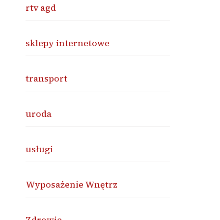
rtv agd
sklepy internetowe
transport
uroda
usługi
Wyposażenie Wnętrz
Zdrowie