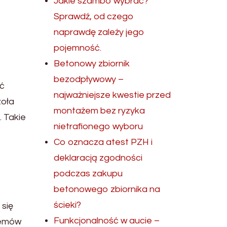
Jakie szambo wybrać?
Sprawdź, od czego
naprawdę zależy jego
pojemność.
Betonowy zbiornik
bezodpływowy –
ść
najważniejsze kwestie przed
zoła
montażem bez ryzyka
 Takie
nietrafionego wyboru
Co oznacza atest PZH i
deklaracją zgodności
podczas zakupu
betonowego zbiornika na
ścieki?
się
Funkcjonalność w aucie –
lemów