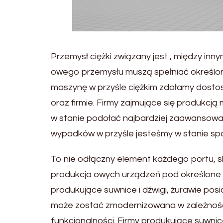
Przemysł ciężki związany jest , między in
owego przemysłu muszą spełniać określon
maszynę w przyśle ciężkim zdołamy dosto
oraz firmie. Firmy zajmujące się produkcj
w stanie podołać najbardziej zaawansow
wypadków w przyśle jesteśmy w stanie sp
To nie odłączny element każdego portu, sk
produkcja owych urządzeń pod określone z
produkujące suwnice i dźwigi, żurawie po
może zostać zmodernizowana w zależności 
funkcjonalności. Firmy produkujące suwni