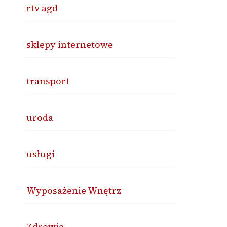
rtv agd
sklepy internetowe
transport
uroda
usługi
Wyposażenie Wnętrz
Zdrowie