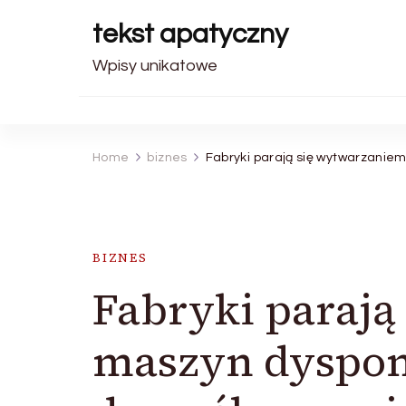
tekst apatyczny
Wpisy unikatowe
Home
biznes
Fabryki parają się wytwarzanie
BIZNES
Fabryki parają
maszyn dyspon