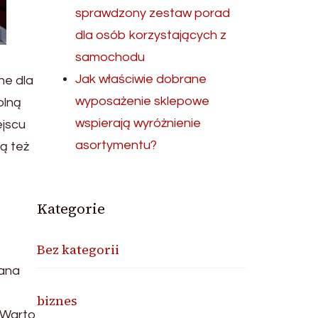
sprawdzony zestaw porad
dla osób korzystających z
samochodu
Jak właściwie dobrane
ne dla
wyposażenie sklepowe
olną
wspierają wyróżnienie
ejscu
asortymentu?
ą też
Kategorie
Bez kategorii
wana
biznes
. Warto