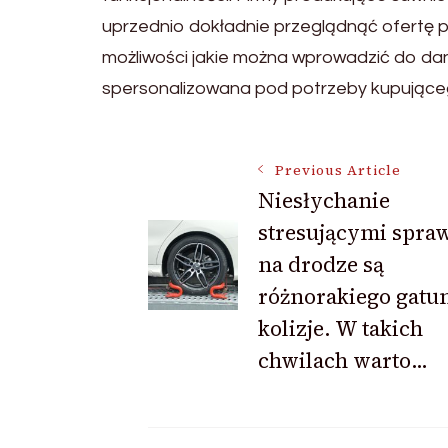
uprzednio dokładnie przeglądnąć ofertę 
możliwości jakie można wprowadzić do dan
spersonalizowana pod potrzeby kupujące
Post
Previous Article
Niesłychanie
stresującymi spra
Navigation
na drodze są
różnorakiego gatu
kolizje. W takich
chwilach warto…