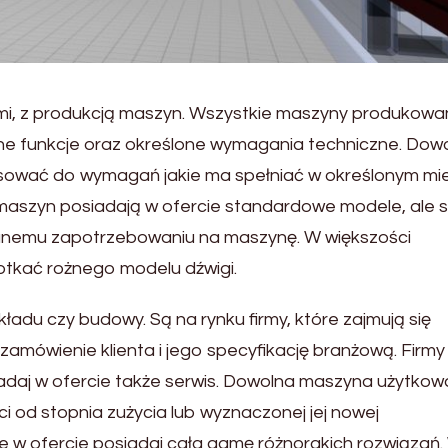
nymi, z produkcją maszyn. Wszystkie maszyny produkowa
e funkcje oraz określone wymagania techniczne. Dow
sować do wymagań jakie ma spełniać w określonym mi
ą maszyn posiadają w ofercie standardowe modele, ale s
anemu zapotrzebowaniu na maszynę. W większości
otkać rożnego modelu dźwigi.
ładu czy budowy. Są na rynku firmy, które zajmują się
amówienie klienta i jego specyfikację branżową. Firmy
siadaj w ofercie także serwis. Dowolna maszyna użytko
od stopnia zużycia lub wyznaczonej jej nowej
ce w ofercie posiadaj cała gamę różnorakich rozwiązań