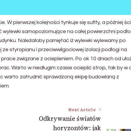
W pierwszej kolejności tynkuje się sufity, a później ści
ć wylewki samopoziomujące na całej powierzchni podłog
dynku. Należałoby pamiętać iż wylewki wylewamy po
ze styropianu i przeciwwilgociowej izolacji podłogi na
 prace związane z ociepleniem. Po ok 10 dniach od uło
ac. Warto w niedługim czasie ocieplić strop, tak by w
prac warto zatrudnić sprawdzoną ekipę budowlaną z
iem.
Next Article
Odkrywanie światów
horyzontów: jak