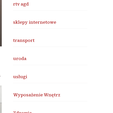
rtv agd
sklepy internetowe
transport
uroda
a
usługi
Wyposażenie Wnętrz
Zdrowie