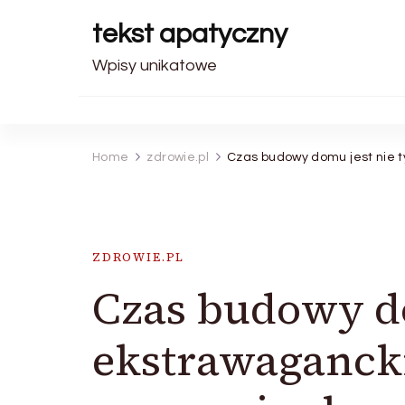
tekst apatyczny
Wpisy unikatowe
Home
zdrowie.pl
Czas budowy domu jest nie t
ZDROWIE.PL
Czas budowy do
ekstrawagancki