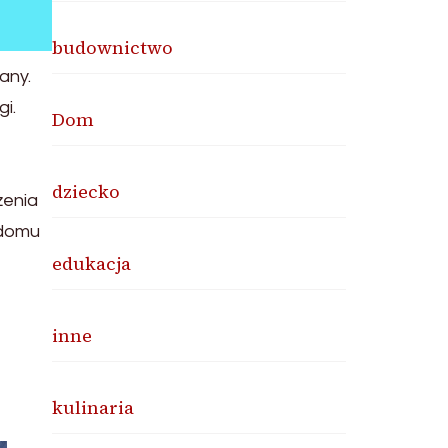
budownictwo
any.
i.
Dom
dziecko
żenia
 domu
edukacja
inne
kulinaria